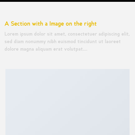
A Section with a Image on the right
Lorem ipsum dolor sit amet, consectetuer adipiscing elit,
sed diam nonummy nibh euismod tincidunt ut laoreet
dolore magna aliquam erat volutpat….