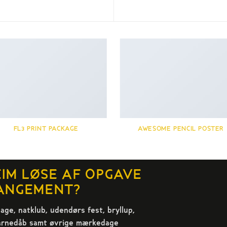
FL3 PRINT PACKAGE
AWESOME PENCIL POSTER
IM LØSE AF OPGAVE
ANGEMENT?
age, natklub, udendørs fest, bryllup,
barnedåb samt øvrige mærkedage