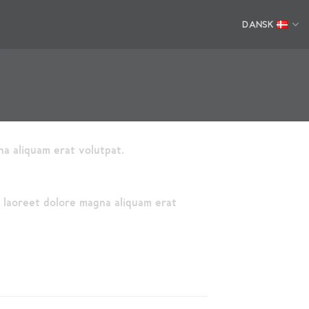
DANSK
na aliquam erat volutpat.
t laoreet dolore magna aliquam erat