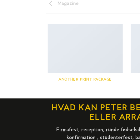
Magazine
AZINE
ANOTHER PRINT PACKAGE
HVAD KAN PETER BE
ELLER ARR
Firmafest, reception, runde fødselsd
konfirmation , studenterfest, 