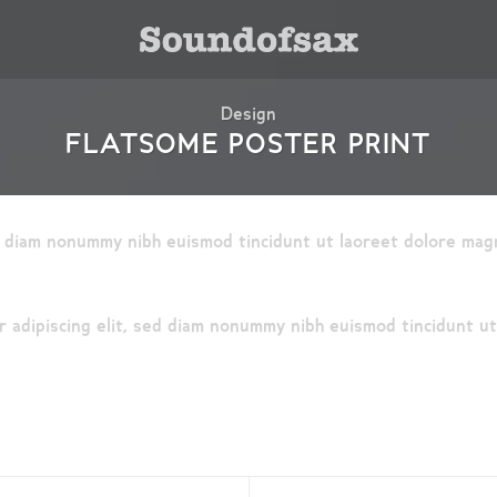
Design
FLATSOME POSTER PRINT
ed diam nonummy nibh euismod tincidunt ut laoreet dolore mag
 adipiscing elit, sed diam nonummy nibh euismod tincidunt u